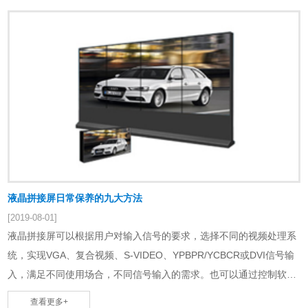
50000小时，而LED的使用寿命则大于100000小时。因此使用LED背
光源的液晶显示除了在发光均匀……
液晶拼接屏日常保养的九大方法
[2019-08-01]
液晶拼接屏可以根据用户对输入信号的要求，选择不同的视频处理系
统，实现VGA、复合视频、S-VIDEO、YPBPR/YCBCR或DVI信号输
入，满足不同使用场合，不同信号输入的需求。也可以通过控制软
件，实现各种信号的切换、……
查看更多+