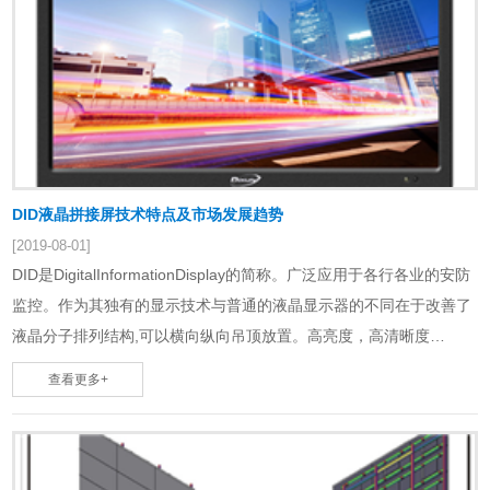
DID液晶拼接屏技术特点及市场发展趋势
[2019-08-01]
DID是DigitalInformationDisplay的简称。广泛应用于各行各业的安防
监控。作为其独有的显示技术与普通的液晶显示器的不同在于改善了
液晶分子排列结构,可以横向纵向吊顶放置。高亮度，高清晰度
(1080P)，超长寿命，运行稳定，维护成本低。DID液晶屏以单屏高分
查看更多+
辨率(1366X768、1920X1080)、整屏(1366xMx768xN、
1920xMx1080xN)的方式为客户提供了一个超高分辨率、超大显示面
积的液晶显示屏……