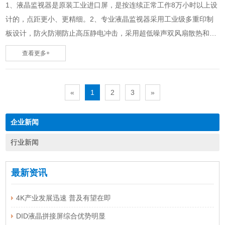
1、液晶监视器是原装工业进口屏，是按连续正常工作8万小时以上设
计的，点距更小、更精细。2、专业液晶监视器采用工业级多重印制
板设计，防火防潮防止高压静电冲击，采用超低噪声双风扇散热和一
体化钣金支撑设计。这些比电视机要求都要……
查看更多+
«
1
2
3
»
企业新闻
行业新闻
最新资讯
4K产业发展迅速 普及有望在即
DID液晶拼接屏综合优势明显