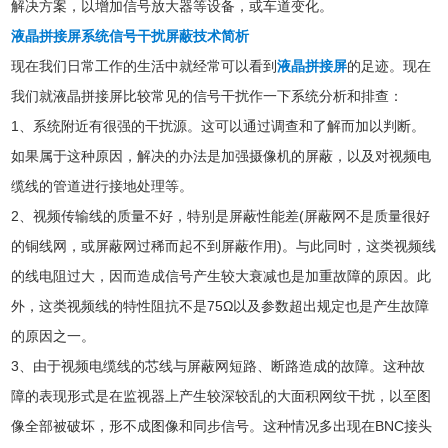
解决方案，以增加信号放大器等设备，或车道变化。
液晶拼接屏系统信号干扰屏蔽技术简析
现在我们日常工作的生活中就经常可以看到
液晶拼接屏
的足迹。现在
我们就液晶拼接屏比较常见的信号干扰作一下系统分析和排查：
1、系统附近有很强的干扰源。这可以通过调查和了解而加以判断。
如果属于这种原因，解决的办法是加强摄像机的屏蔽，以及对视频电
缆线的管道进行接地处理等。
2、视频传输线的质量不好，特别是屏蔽性能差(屏蔽网不是质量很好
的铜线网，或屏蔽网过稀而起不到屏蔽作用)。与此同时，这类视频线
的线电阻过大，因而造成信号产生较大衰减也是加重故障的原因。此
外，这类视频线的特性阻抗不是75Ω以及参数超出规定也是产生故障
的原因之一。
3、由于视频电缆线的芯线与屏蔽网短路、断路造成的故障。这种故
障的表现形式是在监视器上产生较深较乱的大面积网纹干扰，以至图
像全部被破坏，形不成图像和同步信号。这种情况多出现在BNC接头