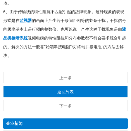
地。
6、由于传输线的特性阻抗不匹配引起的故障现象。这种现象的表现
形式是在
监视器
的画面上产生若干条间距相等的竖条干扰，干扰信号
的频率基本上是行频的整数倍。也可以说，产生这种干扰现象是由
液
晶拼接墙系统
视频电缆的特性阻抗和分布参数都不符合要求综合引起
的。解决的方法一般靠"始端串接电阻"或"终端并接电阻"的方法去解
决。
上一条
返回列表
下一条
企业新闻