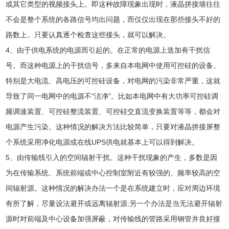
或其它类型的视频接头上。即这种故障现象出现时，液晶拼接墙往往
不会是整个系统的各路信号均出问题，而仅仅出现在那些接头不好的
路数上。只要认真逐个检查这些接头，就可以解决。
4、由于供电系统的电源而引起的。在正常的电源上迭加有干扰信
号。而这种电源上的干扰信号，多来自本电网中使用可控硅的设备。
特别是大电流、高电压的可控硅设备，对电网的污染非常严重，这就
导致了同一电网中的电源不"洁净"。比如本电网中有大功率可控硅调
频调速装置、可控硅整流装置、可控硅交直流变换装置等等，都会对
电源产生污染。这种情况的解决方法比较简单，只要对液晶拼接屏整
个系统采用净化电源或在线UPS供电就基本上可以得到解决。
5、由传输线引入的空间辐射干扰。这种干扰现象的产生，多数是因
为在传输系统、系统前端或中心控制室附近有较强的、频率较高的空
间辐射源。这种情况的解决办法一个是在系统建立时，应对周边环境
有所了解，尽量设法避开或远离辐射源;另一个办法是当无法避开辐射
源时对前端及中心设备加强屏蔽，对传输线的管路采用钢管并良好接