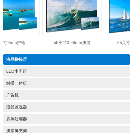
英寸8mm拼缝
55英寸0.88mm拼缝
55英寸1.
液晶拼接屏
LED小间距
触摸一体机
广告机
液晶监视器
多屏处理器
拼接屏支架